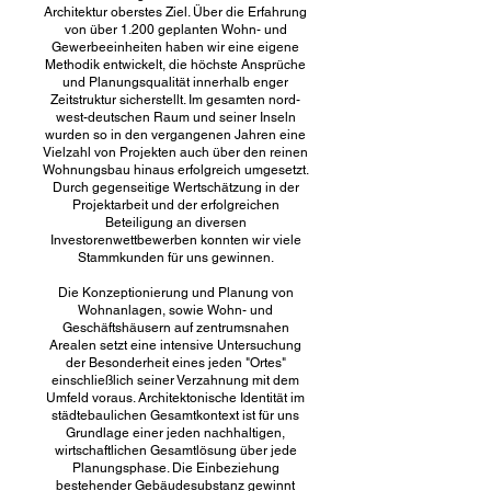
Architektur oberstes Ziel. Über die Erfahrung
von über 1.200 geplanten Wohn- und
Gewerbeeinheiten haben wir eine eigene
Methodik entwickelt, die höchste Ansprüche
und Planungsqualität innerhalb enger
Zeitstruktur sicherstellt. Im gesamten nord-
west-deutschen Raum und seiner Inseln
wurden so in den vergangenen Jahren eine
Vielzahl von Projekten auch über den reinen
Wohnungsbau hinaus erfolgreich umgesetzt.
Durch gegenseitige Wertschätzung in der
Projektarbeit und der erfolgreichen
Beteiligung an diversen
Investorenwettbewerben konnten wir viele
Stammkunden für uns gewinnen.
Die Konzeptionierung und Planung von
Wohnanlagen, sowie Wohn- und
Geschäftshäusern auf zentrumsnahen
Arealen setzt eine intensive Untersuchung
der Besonderheit eines jeden "Ortes"
einschließlich seiner Verzahnung mit dem
Umfeld voraus. Architektonische Identität im
städtebaulichen Gesamtkontext ist für uns
Grundlage einer jeden nachhaltigen,
wirtschaftlichen Gesamtlösung über jede
Planungsphase. Die Einbeziehung
bestehender Gebäudesubstanz gewinnt