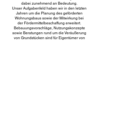
dabei zunehmend an Bedeutung.
Unser Aufgabenfeld haben wir in den letzten
Jahren um die Planung des geförderten
Wohnungsbaus sowie der Mitwirkung bei
der Fördermittelbeschaffung erweitert.
Bebauungsvorschläge, Nutzungskonzepte
sowie Beratungen rund um die Veräußerung
von Grundstücken sind für Eigentümer von
Anfang an wichtiger Bestandteil der
Wertschöpfung und wurden ein stetig
wachsender Anteil unserer Arbeit.
Neben konkret umzusetzenden
Baumaßnahmen entwickeln wir räumlich
übergreifend und interdisziplinär Studien im
Kontext gesellschaftlichen und städtischen
Wandels. Ziel ist die Zusammenführung von
Bedarfen und Räumen in Form von
konkretisierten Konzepten bis hin zu
Visionen zur Prüfung von Machbarkeit.
Die Auswahl der Projekte in der Präsentation
vermitteln einen Überblick über die Breite
unseres Arbeitsfeldes.