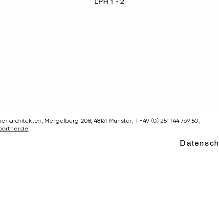
LPH 1 - 2
er architekten, Mergelberg 208, 48161 Münster, T +49 (0) 251 144 769 50,
partner.de
Datensch